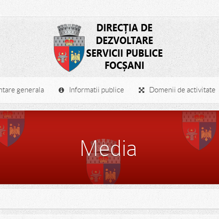
 - Instiintare publica
tare generala
Informatii publice
Domenii de activitate
Media