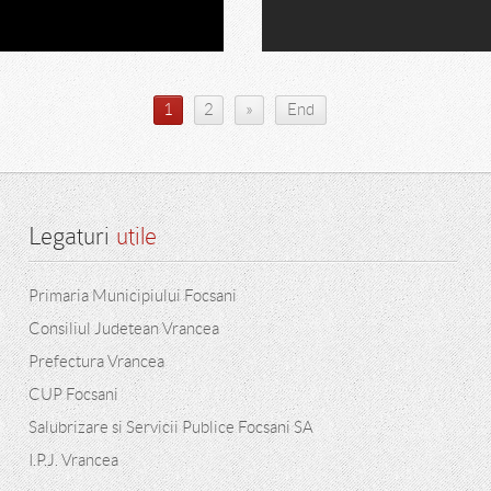
»
1
2
End
Legaturi
 utile
Primaria Municipiului Focsani
Consiliul Judetean Vrancea
Prefectura Vrancea
CUP Focsani
Salubrizare si Servicii Publice Focsani SA
I.P.J. Vrancea