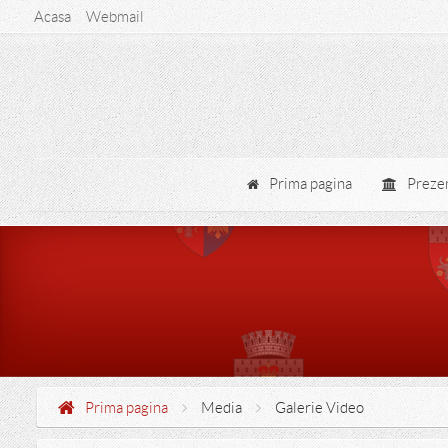
Acasa
Webmail
Serviciul de gestionare a cainilor fara stapan
Prima pagina
Prezen
Prima pagina
Media
Galerie Video