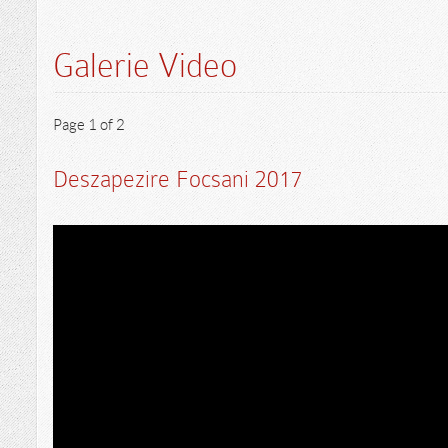
Galerie Video
Page 1 of 2
Deszapezire Focsani 2017