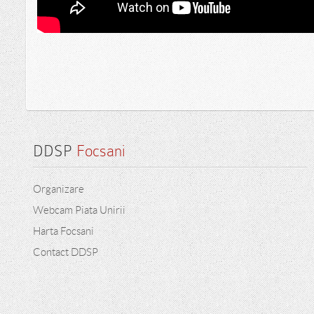
DDSP
 Focsani
Organizare
Webcam Piata Unirii
Harta Focsani
Contact DDSP